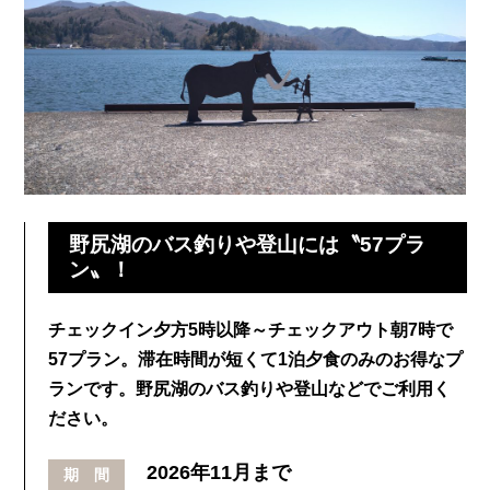
野尻湖のバス釣りや登山には〝57プラ
ン〟！
チェックイン夕方5時以降～チェックアウト朝7時で
57プラン。滞在時間が短くて1泊夕食のみのお得なプ
ランです。野尻湖のバス釣りや登山などでご利用く
ださい。
2026年11月まで
期 間