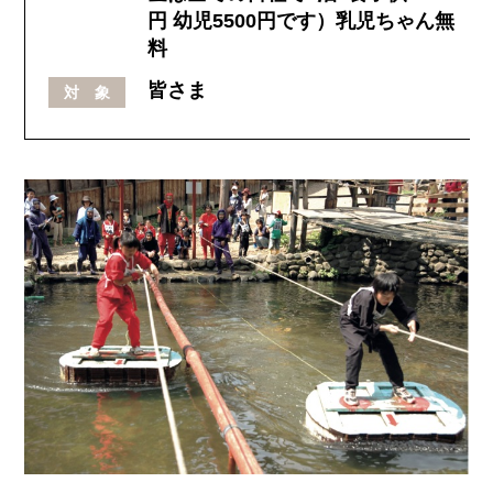
円 幼児5500円です）乳児ちゃん無
料
皆さま
対 象