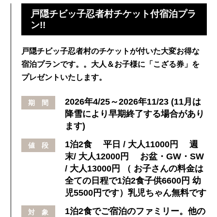
戸隠チビッ子忍者村チケット付宿泊プラ
ン!!
戸隠チビッ子忍者村のチケットが付いた大変お得な
宿泊プランです。。大人＆お子様に「こざる券」を
プレゼントいたします。
2026年4/25～2026年11/23 (11月は
期 間
降雪により早期終了する場合があり
ます)
1泊2食 平日 / 大人11000円 週
値 段
末/ 大人12000円 お盆・GW・SW
/ 大人13000円 （ お子さんの料金は
全ての日程で1泊2食子供6600円 幼
児5500円です）乳児ちゃん無料です
1泊2食でご宿泊のファミリー。他の
対 象