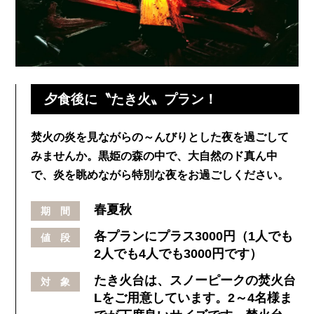
夕食後に〝たき火〟プラン！
焚火の炎を見ながらの～んびりとした夜を過ごして
みませんか。黒姫の森の中で、大自然のド真ん中
で、炎を眺めながら特別な夜をお過ごしください。
春夏秋
期 間
各プランにプラス3000円（1人でも
値 段
2人でも4人でも3000円です）
たき火台は、スノーピークの焚火台
対 象
Lをご用意しています。2～4名様ま