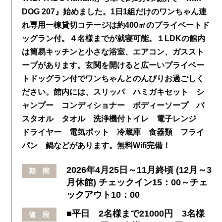
DOG 207』始めました。1日1組だけのワンちゃん連
れ専用一棟貸切コテージは約400㎡のプライベートド
ッグラン付。４名様までが就寝可能。１LDKの館内
は簡易キッチンと小さな浴室、エアコン、ガススト
ーブがあります。玄関を開けると広ーいプライベー
トドッグラン付でワンちゃんとのんびりお過ごしく
ださい。館内には、スリッパ ハミガキセット シ
ャンプー コンディショナー ボディーソープ バ
スタオル タオル 洗浄機付トイレ 電子レンジ
ドライヤー 電気ポット 冷蔵庫 食器類 フライ
パン 鍋などがあります。無料Wifi完備！
2026年4月25日～11月終頃 (12月～3
期 間
月休館) チェックイン15：00～チェ
ックアウト10：00
■平日 2名様まで21000円 3名様
値 段