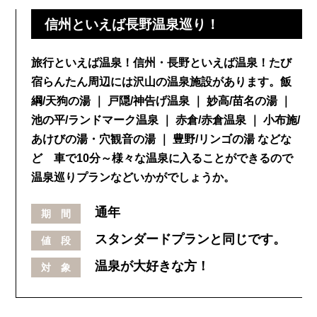
信州といえば長野温泉巡り！
旅行といえば温泉！信州・長野といえば温泉！たび
宿らんたん周辺には沢山の温泉施設があります。飯
綱/天狗の湯 ｜ 戸隠/神告げ温泉 ｜ 妙高/苗名の湯 ｜
池の平/ランドマーク温泉 ｜ 赤倉/赤倉温泉 ｜ 小布施/
あけびの湯・穴観音の湯 ｜ 豊野/リンゴの湯 などな
ど 車で10分～様々な温泉に入ることができるので
温泉巡りプランなどいかがでしょうか。
通年
期 間
スタンダードプランと同じです。
値 段
温泉が大好きな方！
対 象