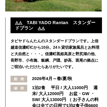
◬◬ TABI YADO Rantan スタンダー
ドプラン ◬◬
タビヤドらんたんのスタンダードプランです。上信
越道信濃町ICから10分。24ｈ貸切家族風呂とお料理
と大自然と・・・。信濃町黒姫高原と野尻湖の他、
長野市、小布施、飯綱、戸隠、妙高、斑尾の拠点に
ご宿泊いただけたらありがたいです。
2026年4月～春/夏/秋
期 間
1泊2食 平日 / 大人11000円 週
値 段
末/ 大人12000円 お盆・GW ・
SW/ 大人13000円 （ お子さんの料
金は全ての日程で1泊2食子供6600