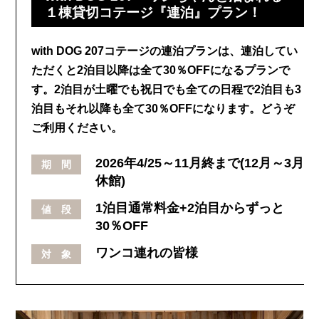
１棟貸切コテージ『連泊』プラン！
with DOG 207コテージの連泊プランは、連泊してい
ただくと2泊目以降は全て30％OFFになるプランで
す。2泊目が土曜でも祝日でも全ての日程で2泊目も3
泊目もそれ以降も全て30％OFFになります。どうぞ
ご利用ください。
2026年4/25～11月終まで(12月～3月
期 間
休館)
1泊目通常料金+2泊目からずっと
値 段
30％OFF
ワンコ連れの皆様
対 象